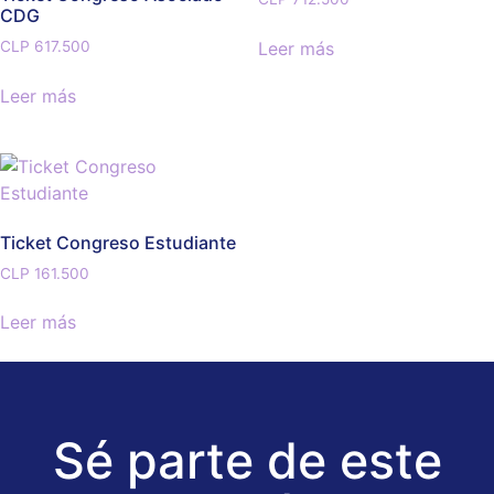
CDG
Leer más
CLP
617.500
Leer más
Ticket Congreso Estudiante
CLP
161.500
Leer más
Sé parte de este