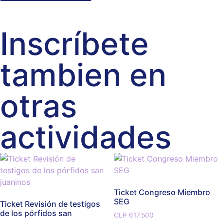
Inscríbete
tambien en
otras
actividades
Ticket Congreso Miembro
SEG
Ticket Revisión de testigos
de los pórfidos san
CLP
617.500