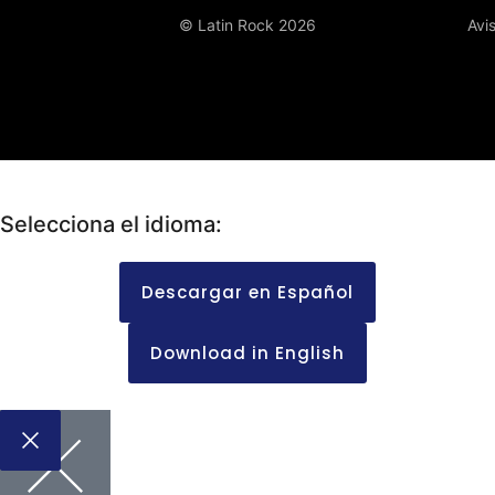
© Latin Rock 2026
Avi
Selecciona el idioma:
Descargar en Español
Download in English