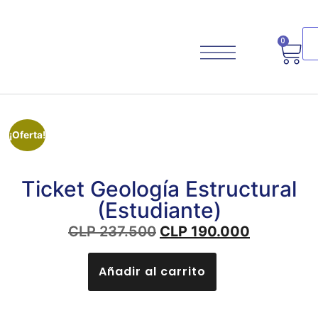
0
¡Oferta!
Planifica Tu Viaje
Ticket Geología Estructural
(Estudiante)
CLP
237.500
CLP
190.000
Añadir al carrito