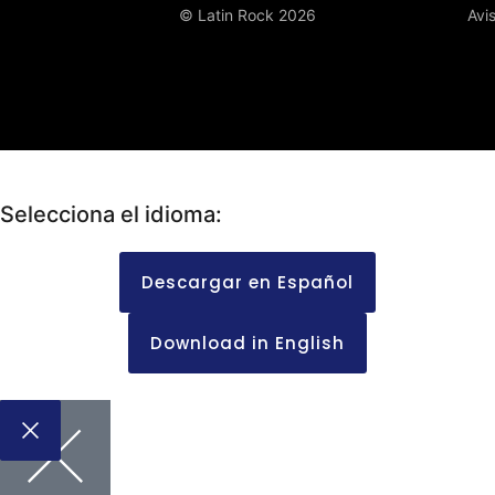
© Latin Rock 2026
Avi
Selecciona el idioma:
Descargar en Español
Download in English