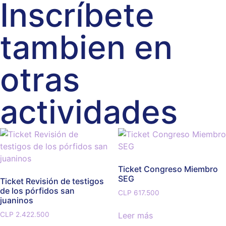
Inscríbete
tambien en
otras
actividades
Ticket Congreso Miembro
SEG
Ticket Revisión de testigos
de los pórfidos san
CLP
617.500
juaninos
Leer más
CLP
2.422.500