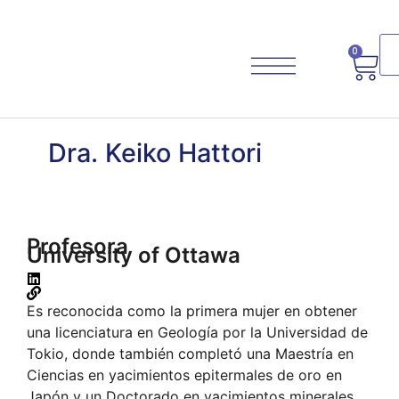
0
Dra. Keiko Hattori
Planifica Tu Viaje
Profesora
University of Ottawa
Es reconocida como la primera mujer en obtener
una licenciatura en Geología por la Universidad de
Tokio, donde también completó una Maestría en
Ciencias en yacimientos epitermales de oro en
Japón y un Doctorado en yacimientos minerales